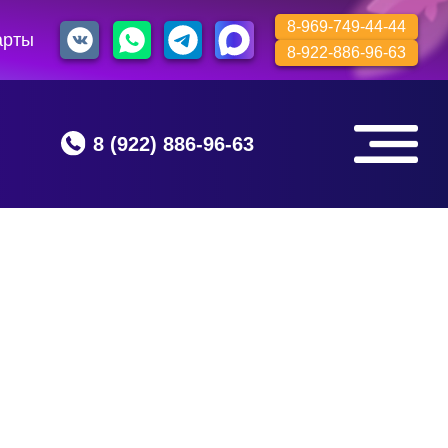
8-969-749-44-44
арты
8-922-886-96-63
3