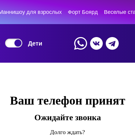
Маннишоу для взрослых
Форт Боярд
Веселые ст
8 (922) 886-96-6
ти
Ваш телефон принят
Ожидайте звонка
Долго ждать?