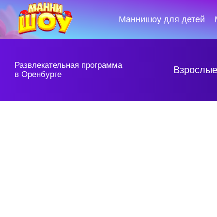
Маннишоу для детей
Развлекательная программа
Взрослые
Де
в Оренбурге