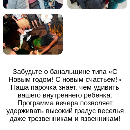
Командный дух — чтобы объединиться и
зажечь!
Харизма — чтобы блистать и сиять!
Забудьте о банальщине типа «С
Новым годом! С новым счастьем!»
Наша парочка знает, чем удивить
Креатив — для самых неожиданных
вашего внутреннего ребенка.
решений
Программа вечера позволяет
удерживать высокий градус веселья
даже трезвенникам и язвенникам!
Скорость — чтобы быть первым в гонке за