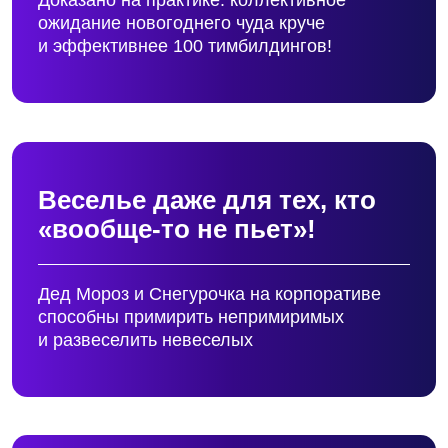
Снегурочка — миротворец,
Дед Мороз — заводила!
От камерного вечера до грандиозного шоу
— новогодним волшебникам
из «Аниматора 56» все по силам!