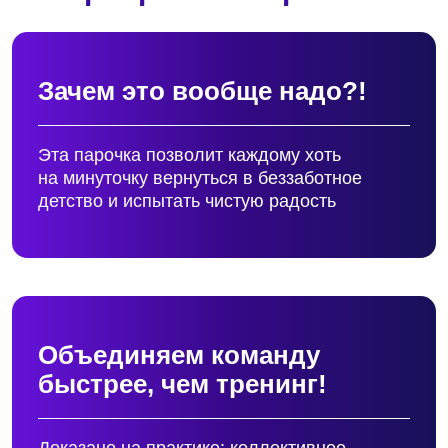
Объединяем команду
быстрее, чем тренинг!
Доказано на практике: коллективное
ожидание новогоднего чуда круче
и эффективнее 100 тимбилдингов!
Веселье даже для тех, кто
«вообще-то не пьет»!
Дед Мороз и Снегурочка на корпоративе
способны примирить непримиримых
и развеселить невеселых