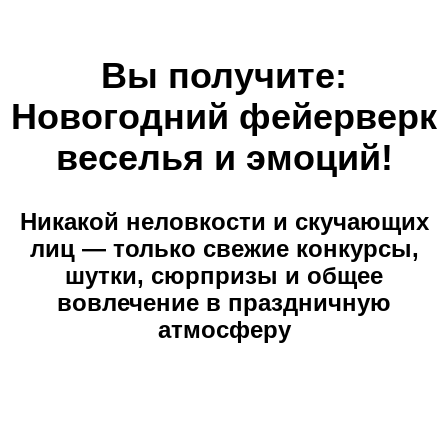
подарками
Вы получите:
Новогодний фейерверк
Логика — потому что даже Дед Мороз
веселья и эмоций!
любит загадки!
Никакой неловкости и скучающих
лиц — только свежие конкурсы,
шутки, сюрпризы и общее
Смекалка — чтобы пройти все испытания
вовлечение в праздничную
атмосферу